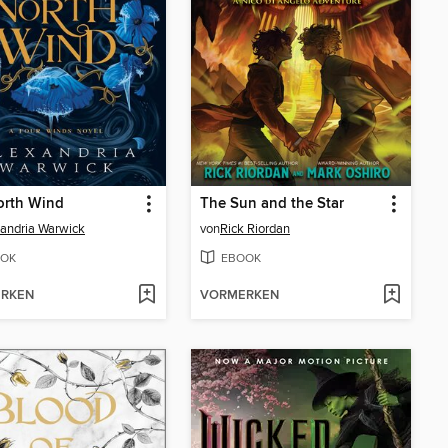
orth Wind
The Sun and the Star
andria Warwick
von
Rick Riordan
OK
EBOOK
RKEN
VORMERKEN