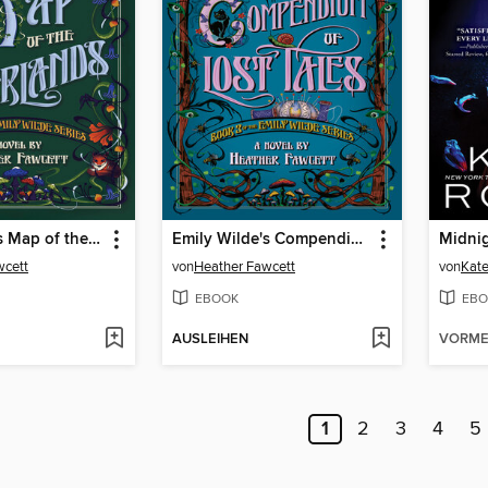
Emily Wilde's Map of the Otherlands
Emily Wilde's Compendium of Lost Tales
Midnig
wcett
von
Heather Fawcett
von
Kate
EBOOK
EBO
AUSLEIHEN
VORME
1
2
3
4
5