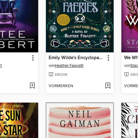
Emily Wilde's Encyclopaedia of Faeries
We Wh
t
von
Heather Fawcett
von
Stac
EBOOK
EBO
VORMERKEN
VORME