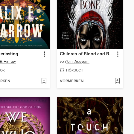
erlasting
Children of Blood and Bone
 E. Harrow
von
Tomi Adeyemi
OK
HÖRBUCH
RKEN
VORMERKEN