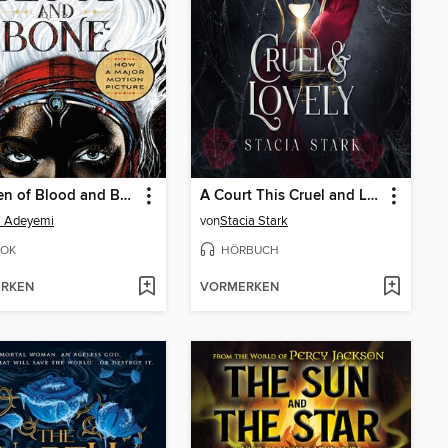
Children of Blood and Bone
A Court This Cruel and Lovely
i Adeyemi
von
Stacia Stark
OK
HÖRBUCH
RKEN
VORMERKEN