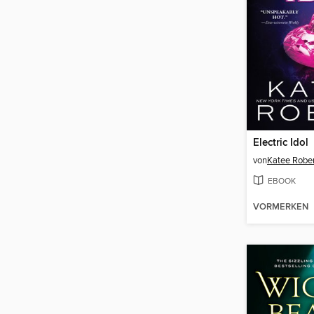
Electric Idol
von
Katee Rober
EBOOK
VORMERKEN