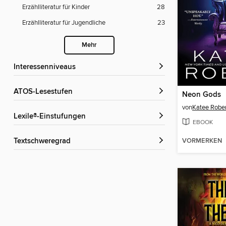
Erzählliteratur für Kinder
28
Erzählliteratur für Jugendliche
23
Mehr
Interessenniveaus
ATOS-Lesestufen
Neon Gods
von
Katee Rober
Lexile®-Einstufungen
EBOOK
VORMERKEN
Textschweregrad