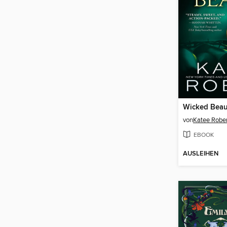
Wicked Beau
von
Katee Rober
EBOOK
AUSLEIHEN