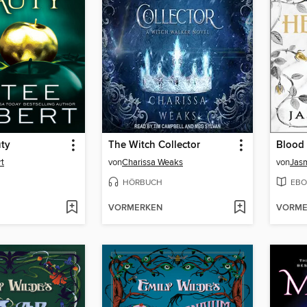
ty
The Witch Collector
Blood 
t
von
Charissa Weaks
von
Jas
HÖRBUCH
EBO
VORMERKEN
VORME