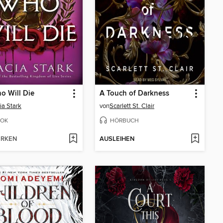
o Will Die
A Touch of Darkness
ia Stark
von
Scarlett St. Clair
OK
HÖRBUCH
RKEN
AUSLEIHEN