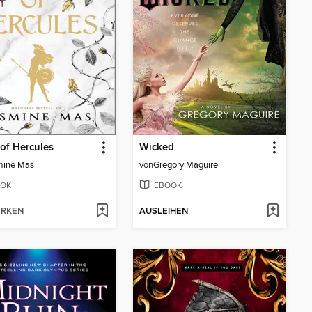
of Hercules
Wicked
mine Mas
von
Gregory Maguire
OK
EBOOK
RKEN
AUSLEIHEN