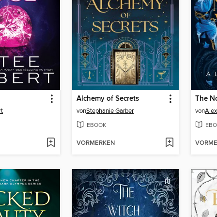
Alchemy of Secrets
The N
t
von
Stephanie Garber
von
Alex
EBOOK
EBO
VORMERKEN
VORME