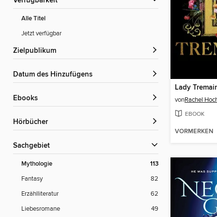
Verfügbarkeit
Alle Titel
Jetzt verfügbar
Zielpublikum
Datum des Hinzufügens
Lady Tremai
ebooks
von
Rachel Hoc
EBOOK
Hörbücher
VORMERKEN
Sachgebiet
Mythologie
113
Fantasy
82
Erzählliteratur
62
Liebesromane
49