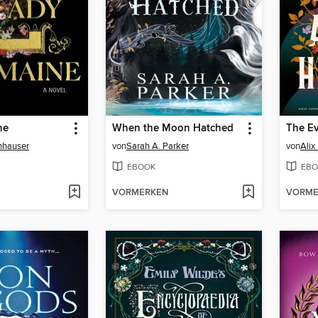
ne
When the Moon Hatched
The Ev
hhauser
von
Sarah A. Parker
von
Alix
EBOOK
EBO
VORMERKEN
VORME