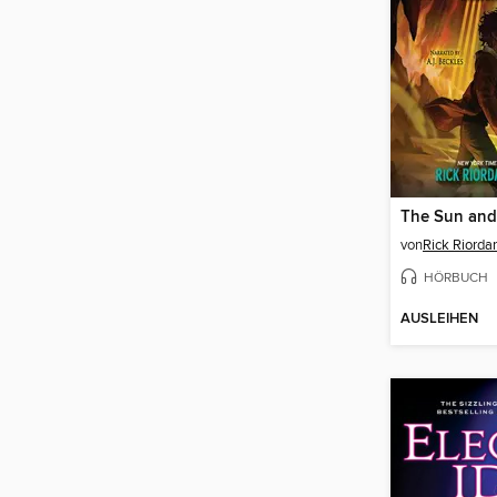
The Sun and 
von
Rick Riorda
HÖRBUCH
AUSLEIHEN