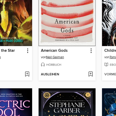
the Star
American Gods
n
von
Neil Gaiman
von
Tom
HÖRBUCH
EBO
AUSLEIHEN
VORME