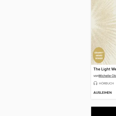
The Light We
von
Michelle O
HÖRBUCH
AUSLEIHEN