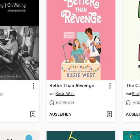
Better Than Revenge
The Cu
ng
von
Kasie West
von
Emil
HÖRBUCH
HÖ
AUSLEIHEN
AUSLE