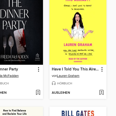
nner Party
Have I Told You This Already?
ida McFadden
von
Lauren Graham
RBUCH
HÖRBUCH
IHEN
AUSLEIHEN