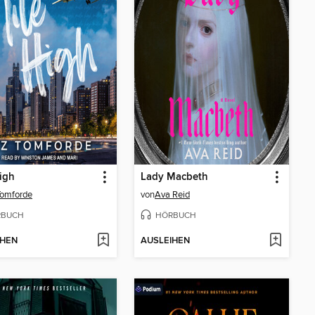
igh
Lady Macbeth
Tomforde
von
Ava Reid
RBUCH
HÖRBUCH
IHEN
AUSLEIHEN