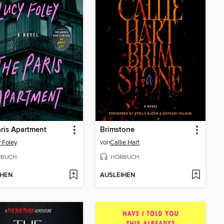
ris Apartment
Brimstone
 Foley
von
Callie Hart
RBUCH
HÖRBUCH
IHEN
AUSLEIHEN