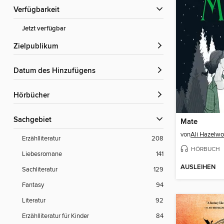
Verfügbarkeit
Jetzt verfügbar
Zielpublikum
Datum des Hinzufügens
Hörbücher
Sachgebiet
Mate
von
Ali Hazelw
Erzählliteratur
208
HÖRBUCH
Liebesromane
141
AUSLEIHEN
Sachliteratur
129
Fantasy
94
Literatur
92
Erzählliteratur für Kinder
84