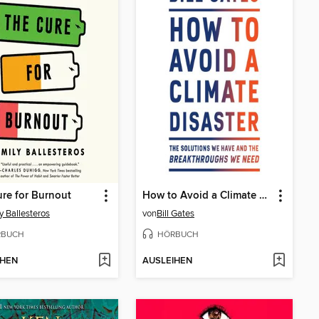
re for Burnout
How to Avoid a Climate Disaster
y Ballesteros
von
Bill Gates
RBUCH
HÖRBUCH
IHEN
AUSLEIHEN