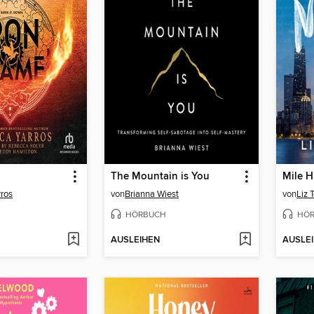
The Mountain is You
Mile H
ros
von
Brianna Wiest
von
Liz 
HÖRBUCH
HÖ
AUSLEIHEN
AUSLE