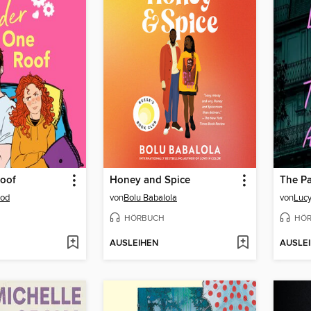
oof
Honey and Spice
The Pa
ood
von
Bolu Babalola
von
Lucy
HÖRBUCH
HÖ
AUSLEIHEN
AUSLE