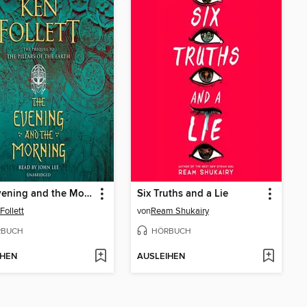
The Evening and the Morning
Six Truths and a Lie
Follett
von
Ream Shukairy
RBUCH
HÖRBUCH
IHEN
AUSLEIHEN