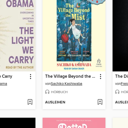
 Carry
The Village Beyond the Mist
The Di
bama
von
Sachiko Kashiwaba
von
Fre
HÖRBUCH
HÖ
AUSLEIHEN
AUSLE