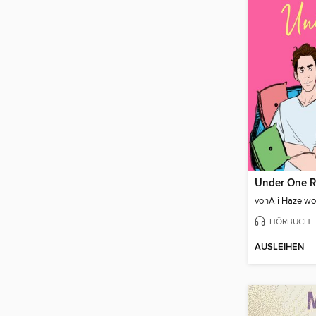
Under One R
von
Ali Hazelw
HÖRBUCH
AUSLEIHEN