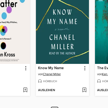
Know My Name
von
Chanel Miller
von
Ken 
HÖRBUCH
HÖ
AUSLEIHEN
AUSLE