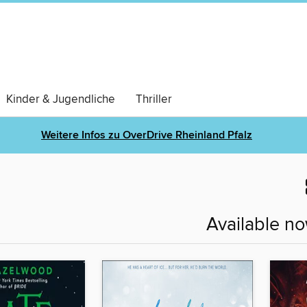
Kinder & Jugendliche
Thriller
Weitere Infos zu OverDrive Rheinland Pfalz
Available n