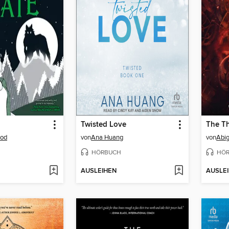
Twisted Love
The T
ood
von
Ana Huang
von
Abi
HÖRBUCH
HÖ
AUSLEIHEN
AUSLE