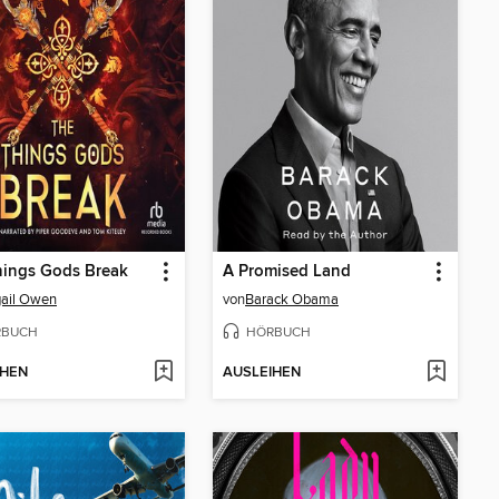
hings Gods Break
A Promised Land
gail Owen
von
Barack Obama
RBUCH
HÖRBUCH
IHEN
AUSLEIHEN