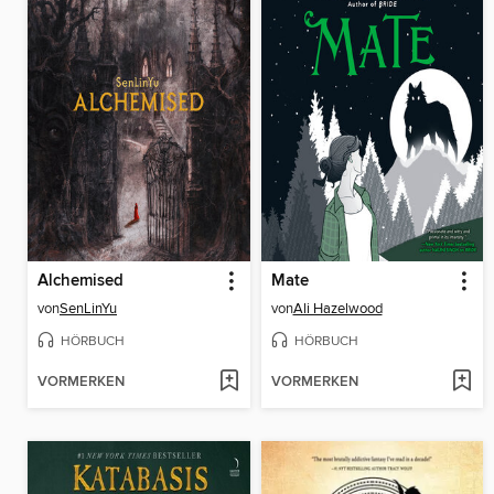
Alchemised
Mate
von
SenLinYu
von
Ali Hazelwood
HÖRBUCH
HÖRBUCH
VORMERKEN
VORMERKEN