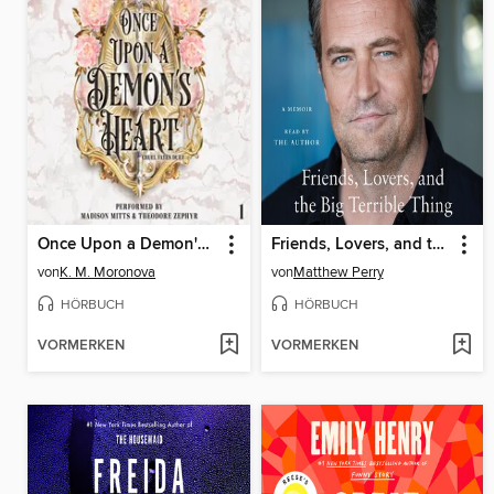
Once Upon a Demon's Heart
Friends, Lovers, and the Big Terrible Thing
von
K. M. Moronova
von
Matthew Perry
HÖRBUCH
HÖRBUCH
VORMERKEN
VORMERKEN