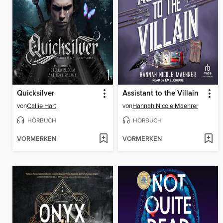
Quicksilver
Assistant to the Villain
von
Callie Hart
von
Hannah Nicole Maehrer
HÖRBUCH
HÖRBUCH
VORMERKEN
VORMERKEN