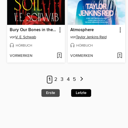
Bury Our Bones in the Midnight Soil
Atmosphere
von
V. E. Schwab
von
Taylor Jenkins Reid
HÖRBUCH
HÖRBUCH
VORMERKEN
VORMERKEN
1
2
3
4
5
Erste
Letzte