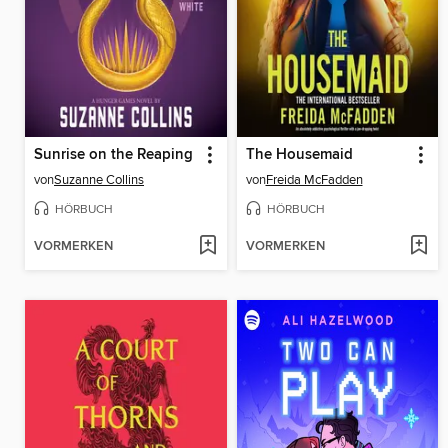
Sunrise on the Reaping
The Housemaid
von
Suzanne Collins
von
Freida McFadden
HÖRBUCH
HÖRBUCH
VORMERKEN
VORMERKEN