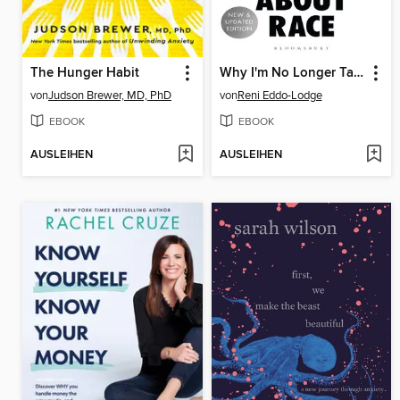
The Hunger Habit
Why I'm No Longer Talking to White People About Race
von
Judson Brewer, MD, PhD
von
Reni Eddo-Lodge
EBOOK
EBOOK
AUSLEIHEN
AUSLEIHEN