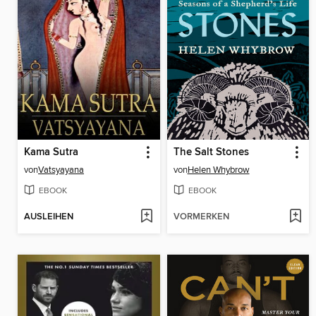
Kama Sutra
The Salt Stones
von
Vatsyayana
von
Helen Whybrow
EBOOK
EBOOK
AUSLEIHEN
VORMERKEN