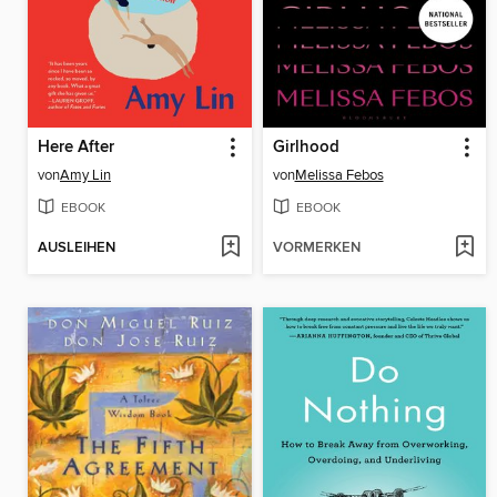
Here After
Girlhood
von
Amy Lin
von
Melissa Febos
EBOOK
EBOOK
AUSLEIHEN
VORMERKEN