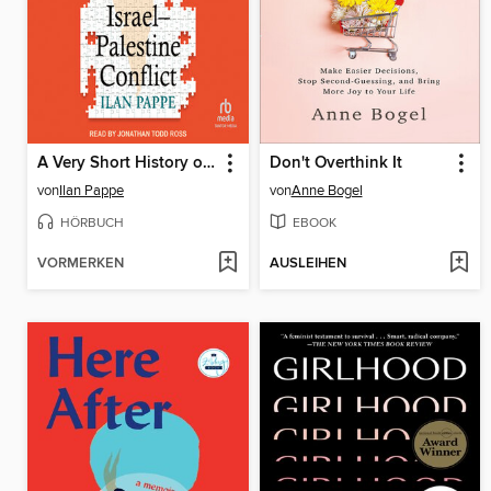
A Very Short History of the Israel–Palestine Conflict
Don't Overthink It
von
Ilan Pappe
von
Anne Bogel
HÖRBUCH
EBOOK
VORMERKEN
AUSLEIHEN