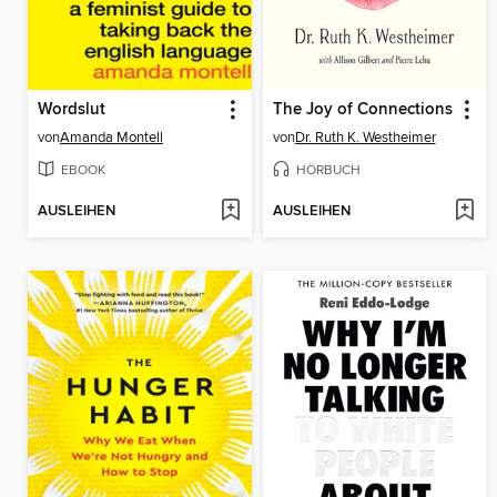
Wordslut
The Joy of Connections
von
Amanda Montell
von
Dr. Ruth K. Westheimer
EBOOK
HÖRBUCH
AUSLEIHEN
AUSLEIHEN