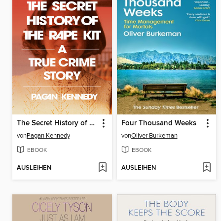
The Secret History of the Rape Kit
Four Thousand Weeks
von
Pagan Kennedy
von
Oliver Burkeman
EBOOK
EBOOK
AUSLEIHEN
AUSLEIHEN