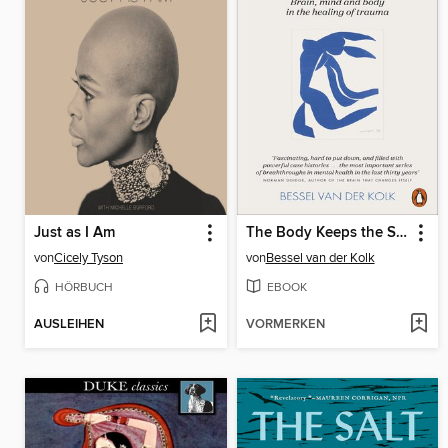
Just as I Am
The Body Keeps the Score
von
Cicely Tyson
von
Bessel van der Kolk
HÖRBUCH
EBOOK
AUSLEIHEN
VORMERKEN