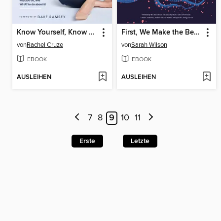
Know Yourself, Know Your Money
First, We Make the Beast Beautiful
von
Rachel Cruze
von
Sarah Wilson
EBOOK
EBOOK
AUSLEIHEN
AUSLEIHEN
7
8
9
10
11
Erste
Letzte