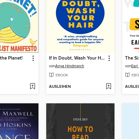
the Planet!
If In Doubt, Wash Your Hair
von
Anya Hindmarch
von
Earl
EBOOK
EBO
AUSLEIHEN
AUSLE