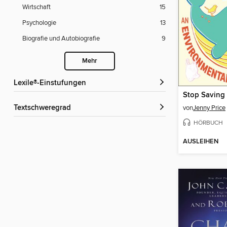
Wirtschaft
15
Psychologie
13
Biografie und Autobiografie
9
Mehr
Lexile®-Einstufungen
Stop Saving 
Textschweregrad
von
Jenny Price
HÖRBUCH
AUSLEIHEN