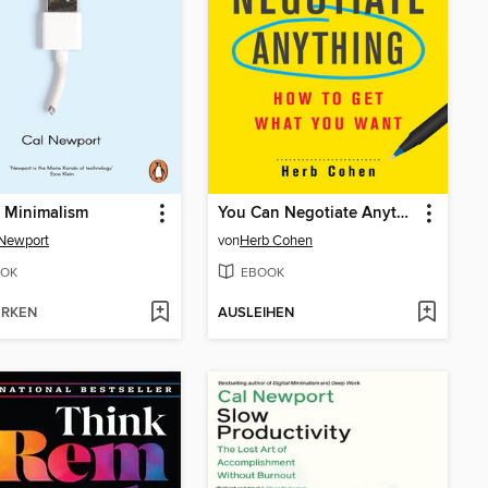
l Minimalism
You Can Negotiate Anything
 Newport
von
Herb Cohen
OK
EBOOK
RKEN
AUSLEIHEN