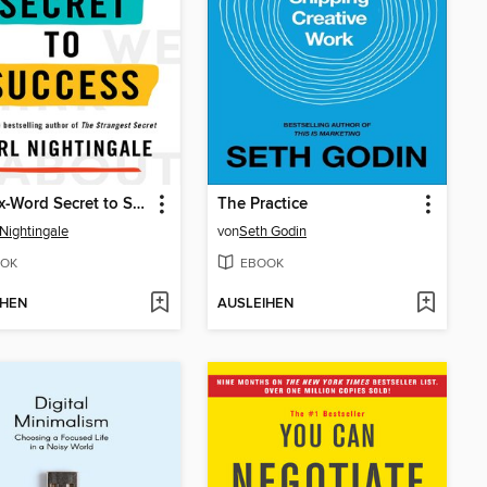
The Six-Word Secret to Success
The Practice
 Nightingale
von
Seth Godin
OK
EBOOK
IHEN
AUSLEIHEN