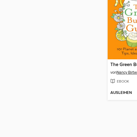
The Green B
von
Nancy Birtw
EBOOK
AUSLEIHEN