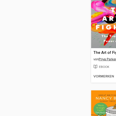
The Art of F
von
Priya Parke
EBOOK
VORMERKEN