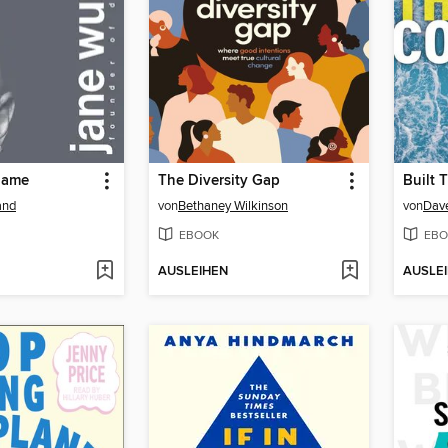
Game
The Diversity Gap
Built 
and
von
Bethaney Wilkinson
von
Dave
EBOOK
EBO
AUSLEIHEN
AUSLE