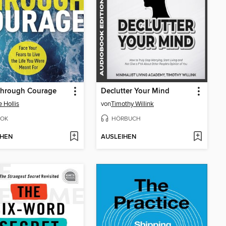
Through Courage
Declutter Your Mind
 Hollis
von
Timothy Willink
OK
HÖRBUCH
IHEN
AUSLEIHEN