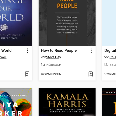
 World
How to Read People
Digita
xwell
von
Steve Dey
von
Cal
HÖRBUCH
EBO
VORMERKEN
VORME