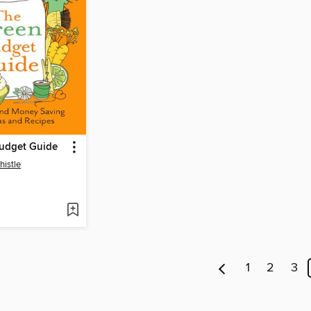
udget Guide
histle
1
2
3