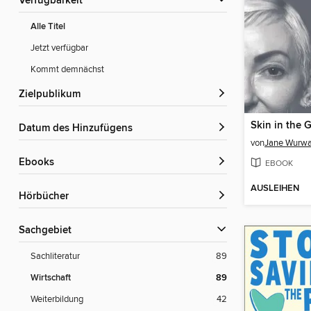
Verfügbarkeit
Alle Titel
Jetzt verfügbar
Kommt demnächst
Zielpublikum
Skin in the 
Datum des Hinzufügens
von
Jane Wurw
ebooks
EBOOK
AUSLEIHEN
Hörbücher
Sachgebiet
Sachliteratur
89
Wirtschaft
89
Weiterbildung
42