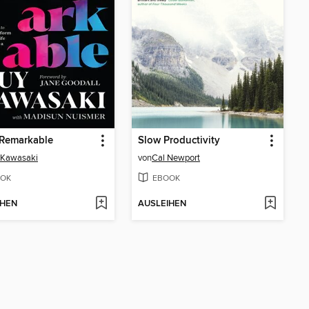
 Remarkable
Slow Productivity
 Kawasaki
von
Cal Newport
OK
EBOOK
IHEN
AUSLEIHEN