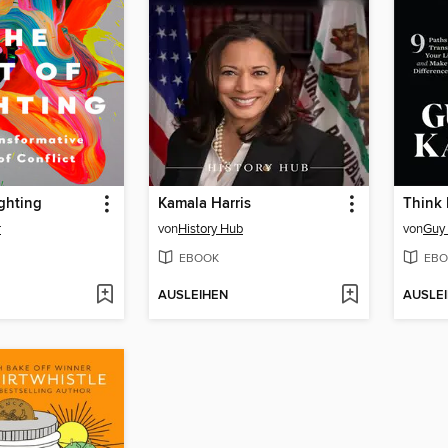
ighting
Kamala Harris
Think
r
von
History Hub
von
Guy
EBOOK
EBO
AUSLEIHEN
AUSLE