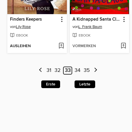
Finders Keepers
A Kidnapped Santa Claus
von
Lily Rose
von
L. Frank Baum
EBOOK
EBOOK
AUSLEIHEN
VORMERKEN
31
32
33
34
35
Erste
Letzte