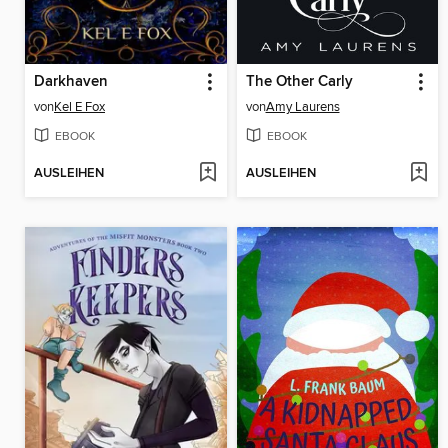
Darkhaven
The Other Carly
von
Kel E Fox
von
Amy Laurens
EBOOK
EBOOK
AUSLEIHEN
AUSLEIHEN