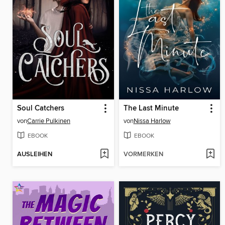
Soul Catchers
The Last Minute
von
Carrie Pulkinen
von
Nissa Harlow
EBOOK
EBOOK
AUSLEIHEN
VORMERKEN