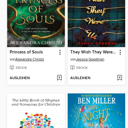
Princess of Souls
They Wish They Were Us
von
Alexandra Christo
von
Jessica Goodman
EBOOK
EBOOK
AUSLEIHEN
AUSLEIHEN