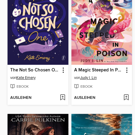
The Not So Chosen One
A Magic Steeped In Poison
von
Kate Emery
von
Judy I. Lin
EBOOK
EBOOK
AUSLEIHEN
AUSLEIHEN