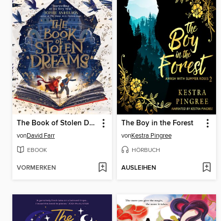
The Book of Stolen Dreams
The Boy in the Forest
von
David Farr
von
Kestra Pingree
EBOOK
HÖRBUCH
VORMERKEN
AUSLEIHEN