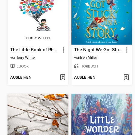
The Little Book of Rhymes and Nonsense for Children
The Night We Got Stuck in a Story
von
Terry White
von
Ben Miller
EBOOK
HÖRBUCH
AUSLEIHEN
AUSLEIHEN