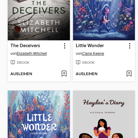
The Deceivers
Little Wonder
von
Elizabeth Mitchell
von
Claire Keene
EBOOK
EBOOK
AUSLEIHEN
AUSLEIHEN