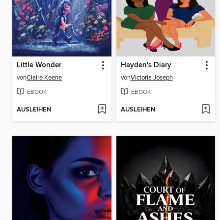
Little Wonder
Hayden's Diary
von
Claire Keene
von
Victoria Joseph
EBOOK
EBOOK
AUSLEIHEN
AUSLEIHEN