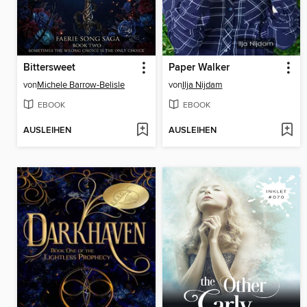
Bittersweet
Paper Walker
von
Michele Barrow-Belisle
von
Ilja Nijdam
EBOOK
EBOOK
AUSLEIHEN
AUSLEIHEN