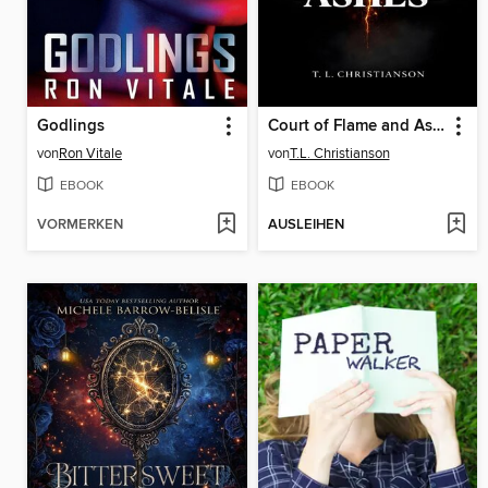
Godlings
Court of Flame and Ashes
von
Ron Vitale
von
T.L. Christianson
EBOOK
EBOOK
VORMERKEN
AUSLEIHEN