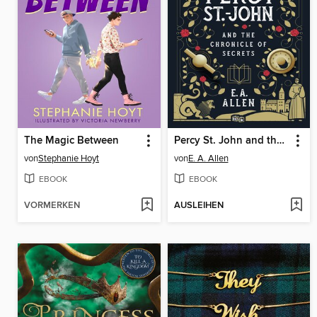
The Magic Between
Percy St. John and the Chronicle of Secrets
von
Stephanie Hoyt
von
E. A. Allen
EBOOK
EBOOK
VORMERKEN
AUSLEIHEN