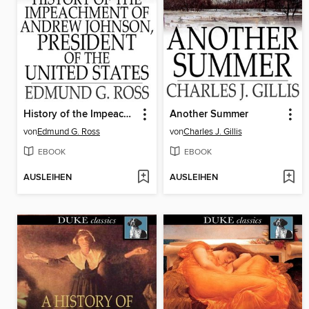
History of the Impeachment of Andrew Johnson, President of The United States
Another Summer
von
Edmund G. Ross
von
Charles J. Gillis
EBOOK
EBOOK
AUSLEIHEN
AUSLEIHEN