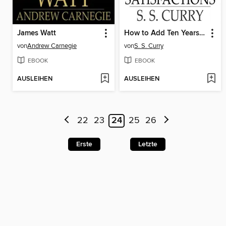
James Watt
How to Add Ten Years to your Life and to Double Its Satisfactions
von
Andrew Carnegie
von
S. S. Curry
EBOOK
EBOOK
AUSLEIHEN
AUSLEIHEN
22
23
24
25
26
Erste
Letzte