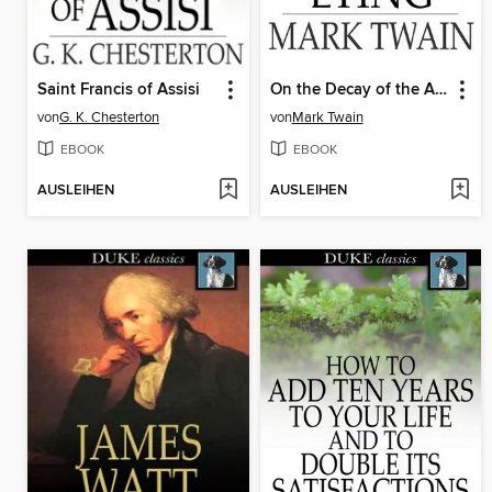
Saint Francis of Assisi
On the Decay of the Art of Lying
von
G. K. Chesterton
von
Mark Twain
EBOOK
EBOOK
AUSLEIHEN
AUSLEIHEN