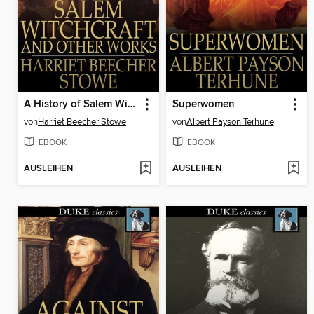
A History of Salem Witchcraft
Superwomen
von
Harriet Beecher Stowe
von
Albert Payson Terhune
EBOOK
EBOOK
AUSLEIHEN
AUSLEIHEN