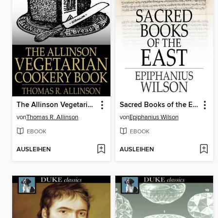
The Allinson Vegetarian Cookery Book
Sacred Books of the East
von
Thomas R. Allinson
von
Epiphanius Wilson
EBOOK
EBOOK
AUSLEIHEN
AUSLEIHEN