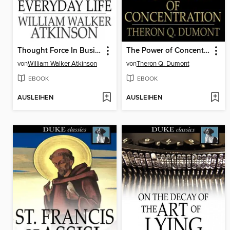
Thought Force In Business and Everyday Life
The Power of Concentration
von
William Walker Atkinson
von
Theron Q. Dumont
EBOOK
EBOOK
AUSLEIHEN
AUSLEIHEN