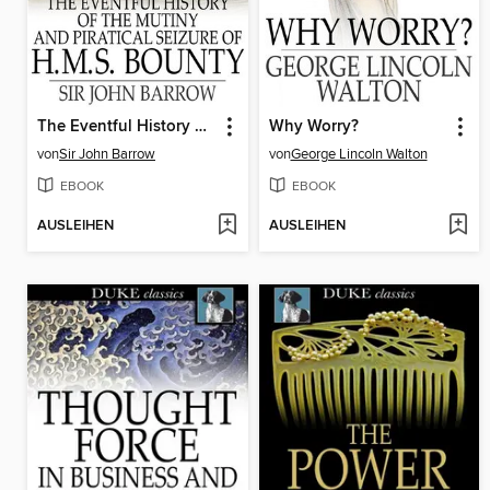
The Eventful History of the Mutiny and Piratical Seizure of H. M. S. Bounty
Why Worry?
von
Sir John Barrow
von
George Lincoln Walton
EBOOK
EBOOK
AUSLEIHEN
AUSLEIHEN