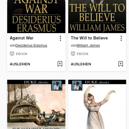
Against War
The Will to Believe
von
Desiderius Erasmus
von
William James
EBOOK
EBOOK
AUSLEIHEN
AUSLEIHEN