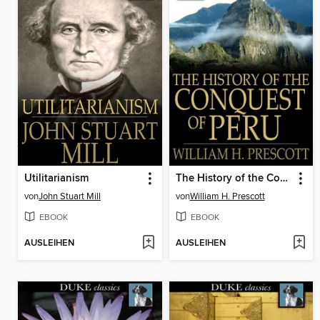
Utilitarianism
The History of the Conquest of Peru
von
John Stuart Mill
von
William H. Prescott
EBOOK
EBOOK
AUSLEIHEN
AUSLEIHEN