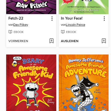
Fetch-22
In Your Face!
von
Dav Pilkey
von
Lincoln Peirce
EBOOK
EBOOK
VORMERKEN
AUSLEIHEN