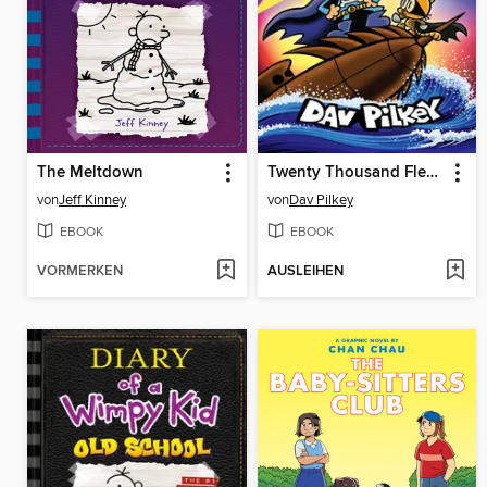
The Meltdown
Twenty Thousand Fleas Under the Sea
von
Jeff Kinney
von
Dav Pilkey
EBOOK
EBOOK
VORMERKEN
AUSLEIHEN