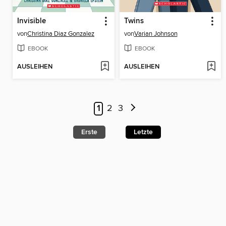
Invisible
Twins
von
Christina Diaz Gonzalez
von
Varian Johnson
EBOOK
EBOOK
AUSLEIHEN
AUSLEIHEN
1
2
3
Erste
Letzte