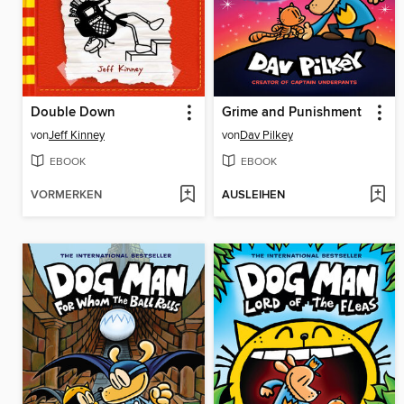
Double Down
Grime and Punishment
von
Jeff Kinney
von
Dav Pilkey
EBOOK
EBOOK
VORMERKEN
AUSLEIHEN