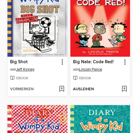
Big Shot
Big Nate: Code Red!
von
Jeff Kinney
von
Lincoln Peirce
EBOOK
EBOOK
VORMERKEN
AUSLEIHEN