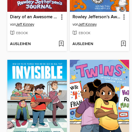
Diary of an Awesome Friendly Kid
Rowley Jefferson's Awesome Friendly Adventure
von
Jeff Kinney
von
Jeff Kinney
EBOOK
EBOOK
AUSLEIHEN
AUSLEIHEN