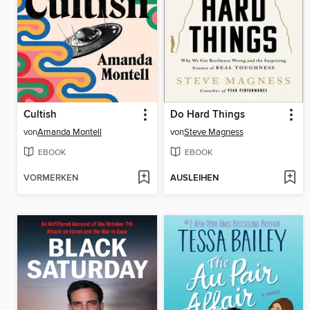
Cultish
Do Hard Things
von
Amanda Montell
von
Steve Magness
EBOOK
EBOOK
VORMERKEN
AUSLEIHEN