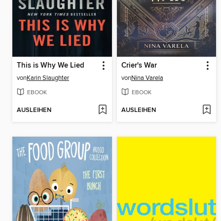
This is Why We Lied
Crier's War
von
Karin Slaughter
von
Nina Varela
EBOOK
EBOOK
AUSLEIHEN
AUSLEIHEN