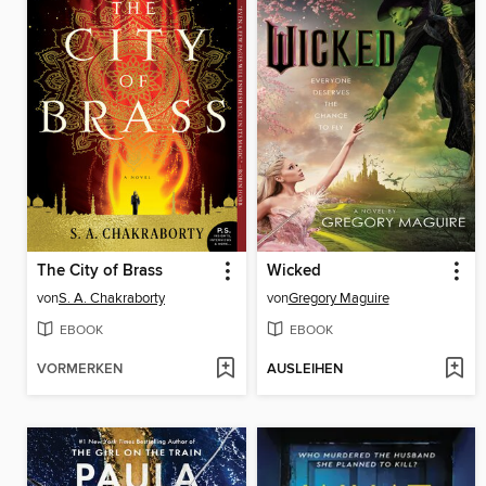
The City of Brass
Wicked
von
S. A. Chakraborty
von
Gregory Maguire
EBOOK
EBOOK
VORMERKEN
AUSLEIHEN