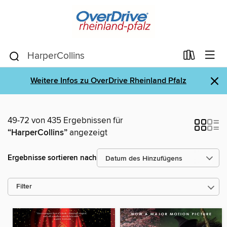
×
Weitere Infos zu OverDrive Rheinland Pfalz
49-72 von 435 Ergebnissen für
“HarperCollins”
angezeigt
Ergebnisse sortieren nach
Filter