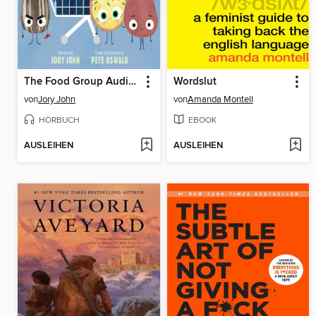
The Food Group Audio Collection
Wordslut
von
Jory John
von
Amanda Montell
HÖRBUCH
EBOOK
AUSLEIHEN
AUSLEIHEN