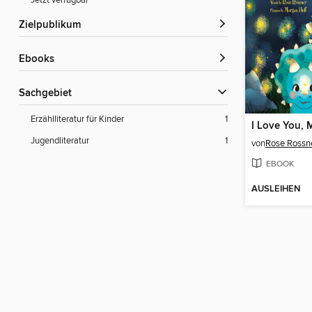
Jetzt verfügbar
Zielpublikum
ebooks
Sachgebiet
Erzählliteratur für Kinder
1
Jugendliteratur
1
von
Rose Rossn
EBOOK
AUSLEIHEN