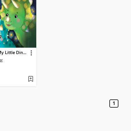
I Love You, My Little Dinosaur
er
1