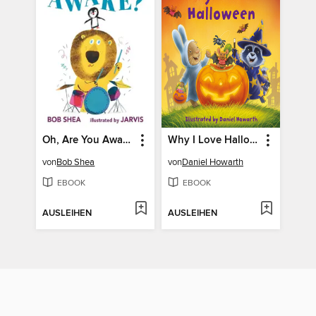
Oh, Are You Awake?
Why I Love Halloween
von
Bob Shea
von
Daniel Howarth
EBOOK
EBOOK
AUSLEIHEN
AUSLEIHEN