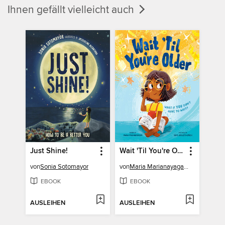
Ihnen gefällt vielleicht auch
Just Shine!
Wait 'Til You're Older
von
Sonia Sotomayor
von
Maria Marianayagam
EBOOK
EBOOK
AUSLEIHEN
AUSLEIHEN