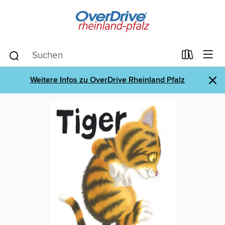
×
Weitere Infos zu OverDrive Rheinland Pfalz