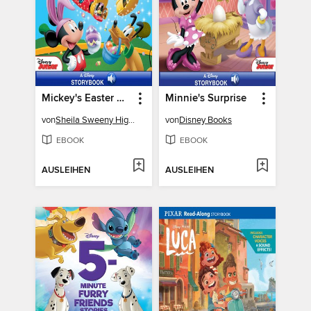
Mickey's Easter Hunt
Minnie's Surprise
von
Sheila Sweeny Higginson
von
Disney Books
EBOOK
EBOOK
AUSLEIHEN
AUSLEIHEN